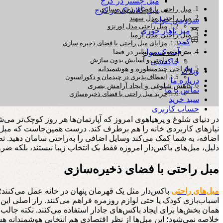
مبل چستر در کرج
مبل راحتی با فضای ذخیره‌سازی
مبل کلاسیک در کرج
مبل راحتی مدل سهند
سرویس خواب
مبل راحتی مدل لورنزو
میز ناهار خوری
مبل راحتی مدل آرمیا
کمد
مزایای مبل راحتی با فضای ذخیره سازی
آینه کنسول
صرفه‌جویی بی‌نظیر در فضا
راحتی و آسایش بدون سازش
جاکفشی
طراحی چندمنظوره و هوشمندانه
وبلاگ
انعطاف‌پذیری در چیدمان و دکوراسیون
درباره ما
کاهش شلوغی و ایجاد آرامش بصری
تماس با ما
خرید مبل راحتی با فضای ذخیره‌سازی
سبد خرید
حساب کاربری
در دنیای شلوغ و پرهیاهوی امروز که آپارتمان‌ها هر روز کوچک‌تر می‌
نیازهای کاربردی خانه را هم برطرف کند. درست همین‌جاست که مبل را
اضافه، به شما کمک می‌کند وسایل اضافی را به‌راحتی سامان دهید. تص
دلیل، مبل‌های باکس‌دار امروزه فقط یک انتخاب زیبا نیستند، بلکه ضر
مبل راحتی با فضای ذخیره‌سازی
مبل‌های راحتی
باکس‌دار مثل یک قهرمان پنهان در خانه عمل می‌کنند؛
اسباب‌بازی کودک یا حتی لوازم روزمره فراهم می‌کنند. راز اصلی این 
همان بخش‌ها برای ایجاد باکس‌های جادار استفاده می‌کنند. نکته جالب 
خلاصه نمی‌شود؛ این مبل‌ها از نظر اقتصادی هم انتخابی هوشمندانه هس